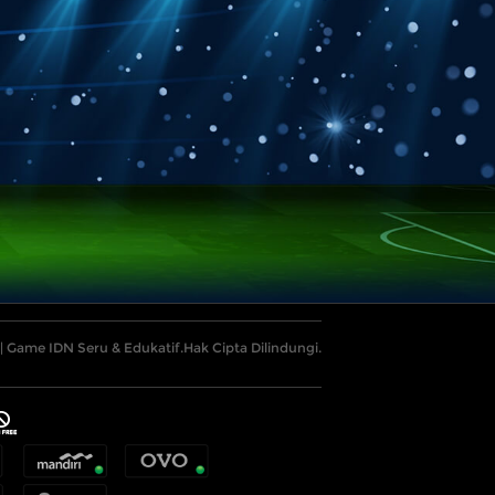
 Game IDN Seru & Edukatif.Hak Cipta Dilindungi.