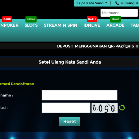
Lupa Kata Sandi ?
Hubungi K
BARU
BARU
PROMO
PROMO
DNPOKER
SLOTS
STREAM N SPIN
IDNLIVE
ARCADE
TAB
DEPOSIT MENGGUNAKAN QR-PAY/QRIS TID
Setel Ulang Kata Sandi Anda
rmasi Pendaftaran
rname :
asi :
Reset