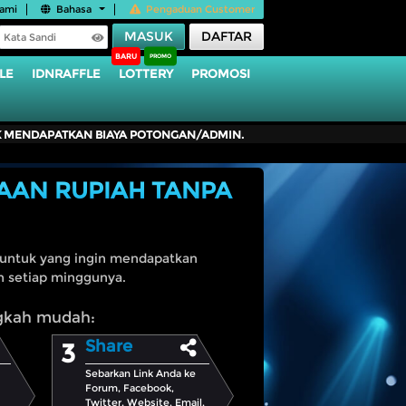
ami
Bahasa
Pengaduan Customer
DAFTAR
BARU
PROMO
LE
IDNRAFFLE
LOTTERY
PROMOSI
ENDAPATKAN BIAYA POTONGAN/ADMIN.
DEPOSIT MENGGUNAKAN
TAAN RUPIAH TANPA
untuk yang ingin mendapatkan
h setiap minggunya.
gkah mudah:
Share
3
Sebarkan Link Anda ke
Forum, Facebook,
Twitter, Website, Email,