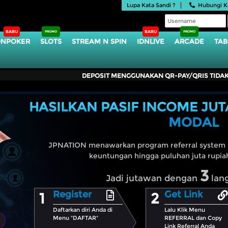
Lupa Kata Sandi ?
Hubungi K
BARU
BARU
PROMO
PROMO
DNPOKER
SLOTS
STREAM N SPIN
IDNLIVE
ARCADE
TAB
DEPOSIT MENGGUNAKAN QR-PAY/QRIS TIDAK M
HASILKAN PASIF INCOME JU
MODAL
JPNATION menawarkan program referral system 
keuntungan hingga puluhan juta rupia
3
Jadi jutawan dengan
lan
Register
Get Link
1
2
Daftarkan diri Anda di
Lalu Klik Menu
Menu "DAFTAR"
REFERRAL dan Copy
Link Referral Anda