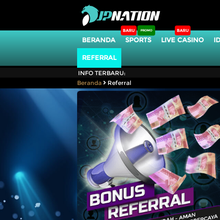
BARU
BARU
PROMO
BERANDA
SPORTS
LIVE CASINO
I
REFERRAL
INFO TERBARU:
Beranda
Referral