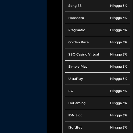
Song 88
Hingga 3%
Habanero
Hingga 3%
Pragmatic
Hingga 3%
Golden Race
Hingga 3%
SBO Casino Virtual
Hingga 3%
Simple Play
Hingga 3%
UltraPlay
Hingga 3%
PG
Hingga 3%
HoGaming
Hingga 3%
IDN Slot
Hingga 3%
ISoftBet
Hingga 3%