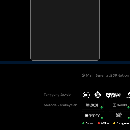
Main Bareng di JPNation |
Tanggung Jawab
Metode Pembayaran